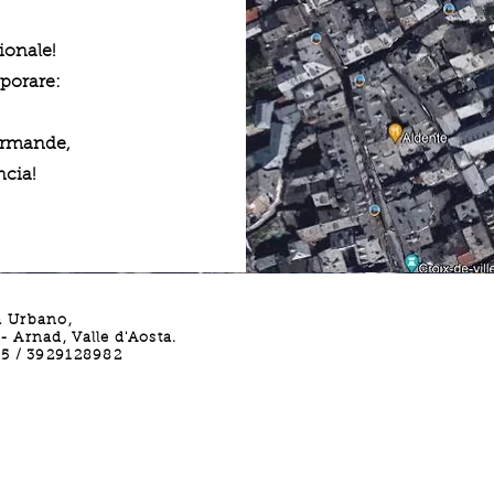
ionale!
aporare:
urmande,
ncia!
a Urbano,
 Arnad, Valle d'Aosta.
15 / 3929128982