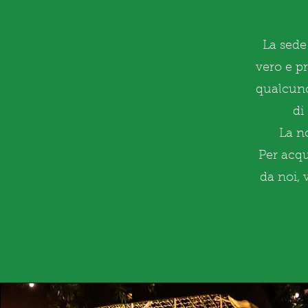
La sede
vero e pr
qualcuno
di
La no
Per acqu
da noi, 