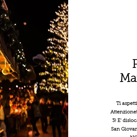
Mar
Ti aspett
Attenzione!
3! E' dislo
San Giovan