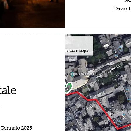
NO
Davanti
tale
2
8 Gennaio 2023