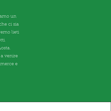
biamo un
che ci sia
emo lieti
ti.
Aosta.
 a venire
ommerce e