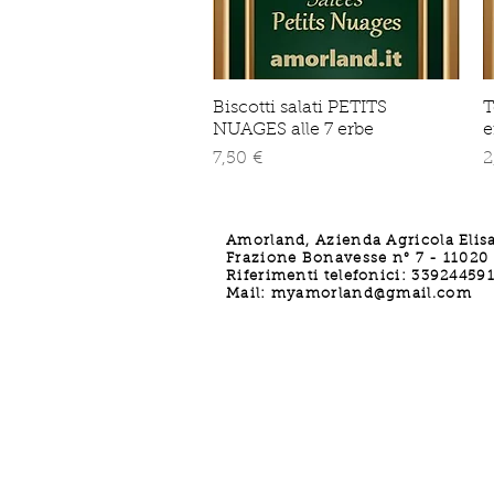
Biscotti salati PETITS
Vista rapida
T
NUAGES alle 7 erbe
e
Prezzo
P
7,50 €
2
Amorland, Azienda Agricola Elis
Frazione Bonavesse n° 7 - 11020 -
Riferimenti telefonici: 33924459
Mail:
myamorland@gmail.com