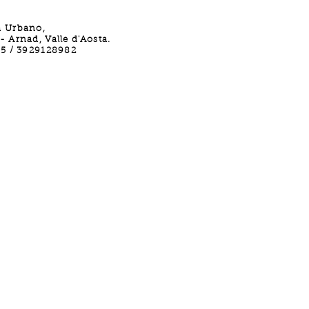
a Urbano,
 Arnad, Valle d'Aosta.
15 / 3929128982